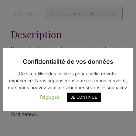
Description
Informations complémentaires
Description
Carte de Noël ou de vœux représentant une
boule à neige avec un paysage coloré dedans.
Confidentialité de vos données
Format 14 x 14 cm .
Imprimé en France dans une imprimerie
Ce site utilise des cookies pour améliorer votre
Imprim’Vert.
expérience. Nous supposerons que cela vous convient,
Papier Rives Tradition Naturel, 300g.
mais vous pouvez vous désabonner si vous le souhaitez.
Livré avec une enveloppe blanche, et sous
Réglages
JE CONTINUE
plastique.
Dessiné à la main, scanné puis finalisé à
l’ordinateur.