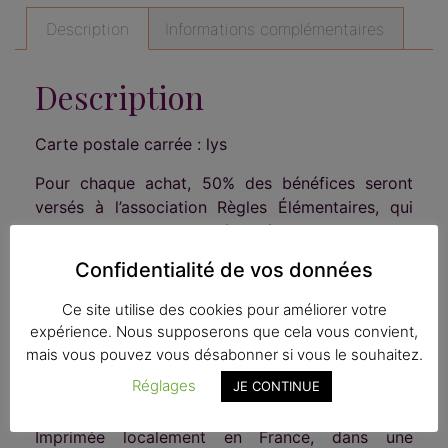
Description
Informations complémentaires
Description
Carte postale carrée : lys
Pour chaque achat, 50% des bénéfices seront
versés à l’association Règles Élémentaires, qui
lutte contre la précarité menstruelle :
www.regleselementaires.com.
Confidentialité de vos données
Dessin : lys
Ce site utilise des cookies pour améliorer votre
D’après une illustration faite main.
expérience. Nous supposerons que cela vous convient,
Verso blanc, hors nom de la marque et mentions
mais vous pouvez vous désabonner si vous le souhaitez.
légales
Réglages
JE CONTINUE
Format 14 x 14 cm
Livrée sous plastique avec son enveloppe.
Imprimée localement en France, dans une