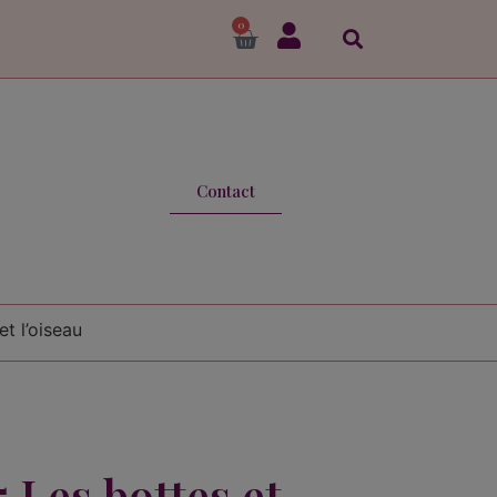
0
Contact
t l’oiseau
5 Les bottes et