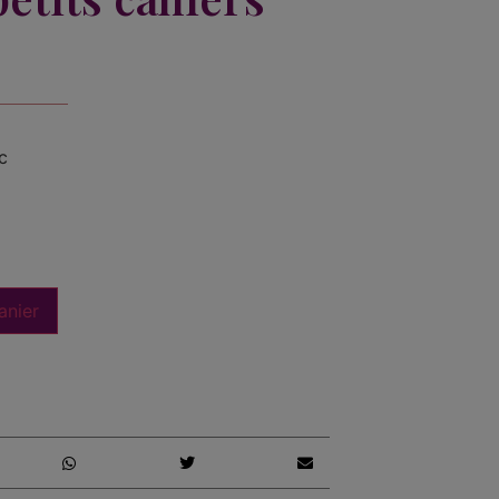
c
anier