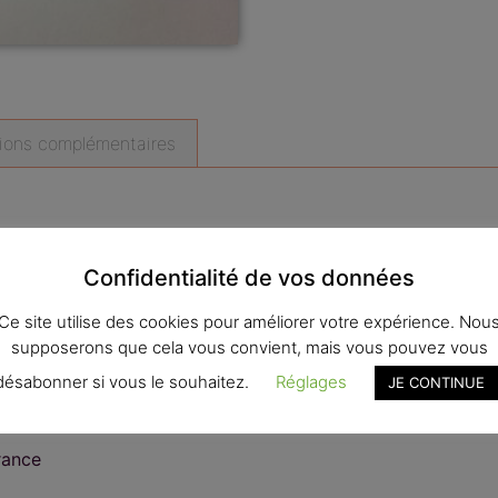
tions complémentaires
A6
Confidentialité de vos données
sur fond vert
Ce site utilise des cookies pour améliorer votre expérience. Nou
ratique. Peut servir à tout d’où son nom
supposerons que cela vous convient, mais vous pouvez vous
to verso sur papier épais couché mat
désabonner si vous le souhaitez.
Réglages
JE CONTINUE
es 90 g
rance