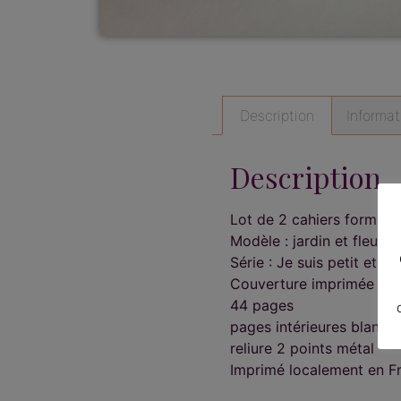
Description
Informa
Description
Lot de 2 cahiers format 
Modèle : jardin et fleurs 
Série : Je suis petit et p
Couverture imprimée rec
44 pages
pages intérieures blanch
reliure 2 points métal
Imprimé localement en F