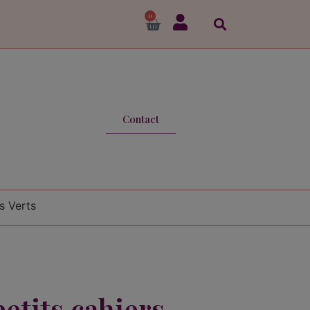
0
Contact
s Verts
petits cahiers