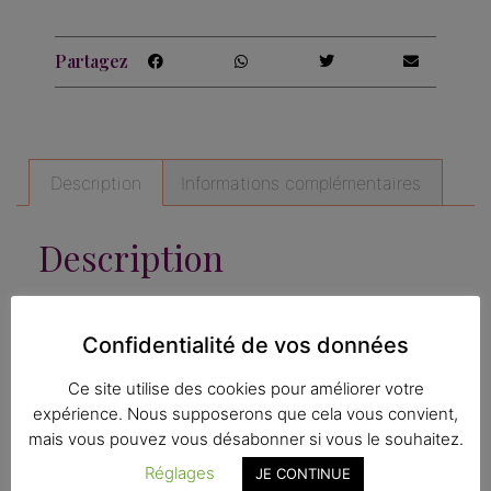
Partagez
Description
Informations complémentaires
Description
Carte postale rectangulaire, avec pli central.
Dessin : cœur fleuri, ex-voto
Confidentialité de vos données
D’après une illustration peinte à la main. A
collectionner.
Ce site utilise des cookies pour améliorer votre
expérience. Nous supposerons que cela vous convient,
Intérieur blanc
mais vous pouvez vous désabonner si vous le souhaitez.
Format 10,5 x 14,8, soit A6 une fois fermée, A5
ouvert.
Réglages
JE CONTINUE