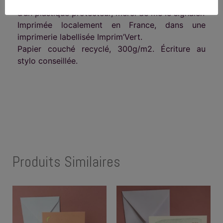
Livrée avec son enveloppe recyclée. Si besoin
d’un plastique protecteur, merci de me le signaler.
Imprimée localement en France, dans une
imprimerie labellisée Imprim’Vert.
Papier couché recyclé, 300g/m2. Écriture au
stylo conseillée.
Produits Similaires