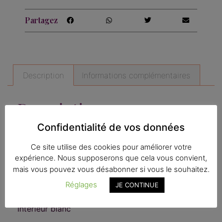
Partagez
Description
Informations complémentaires
Description
Confidentialité de vos données
Cahier A5 fermé (A4 ouvert).
Ce site utilise des cookies pour améliorer votre
Motif : Oiseaux et fraises
expérience. Nous supposerons que cela vous convient,
mais vous pouvez vous désabonner si vous le souhaitez.
Série : Je suis pratique
Réglages
JE CONTINUE
58 pages, papier assez épais pour du croquis.
Intérieur blanc