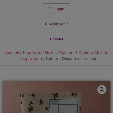
Echoppe
Cowboy qui ?
Contact
Accueil
/
Papeterie
/
Noter
/
Cahiers
/
Cahiers A5 - Je
suis pratique
/ Cahier : Oiseaux et fraises