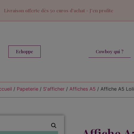
Livraison offerte dès 50 euros d'achat - J'en profite
Cowboy qui ?
Echoppe
ccueil
/
Papeterie
/
S'afficher
/
Affiches A5
/ Affiche A5 Loli
Affiche A