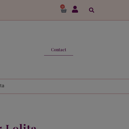
0
Contact
ta
5 Lolita