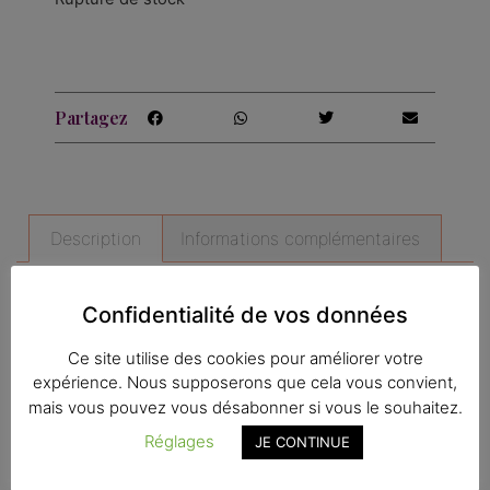
Partagez
Description
Informations complémentaires
Description
Confidentialité de vos données
Ce site utilise des cookies pour améliorer votre
Affiche A5 imprimée sur du papier Rives, texturé
expérience. Nous supposerons que cela vous convient,
et épais.
mais vous pouvez vous désabonner si vous le souhaitez.
Existe en différents formats : A5, A4 et A3.
Réglages
JE CONTINUE
Ces tirages sont en précommandes, vous les