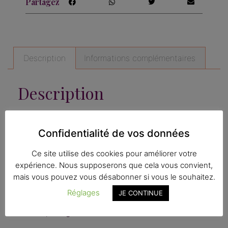
Partagez
Description
Informations complémentaires
Description
Attention : reste 2 en stock!
Confidentialité de vos données
Affiche format A4 La Van life, à partir d’une
illustration à la gouache.
Ce site utilise des cookies pour améliorer votre
expérience. Nous supposerons que cela vous convient,
Imprimé à Toulouse, dans une imprimerie
mais vous pouvez vous désabonner si vous le souhaitez.
labellisée Imprim’Vert.
Réglages
JE CONTINUE
Imprimé sur papier texturé Rives Tradition
Naturel, 300g.