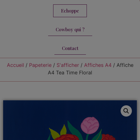
Echoppe
Cowboy qui ?
Contact
Accueil
/
Papeterie
/
S'afficher
/
Affiches A4
/ Affiche
A4 Tea Time Floral