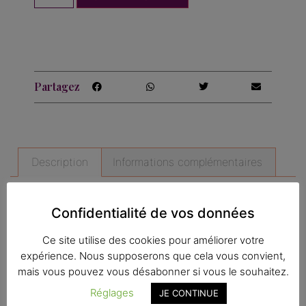
Partagez
Description
Informations complémentaires
Description
Confidentialité de vos données
Ce site utilise des cookies pour améliorer votre
Affiche A4 : Tea time floral, imprimée à partir
expérience. Nous supposerons que cela vous convient,
d’une gouache.
mais vous pouvez vous désabonner si vous le souhaitez.
Imprimée à Toulouse, dans une imprimerie
Réglages
JE CONTINUE
labellisée Imprim’vert.