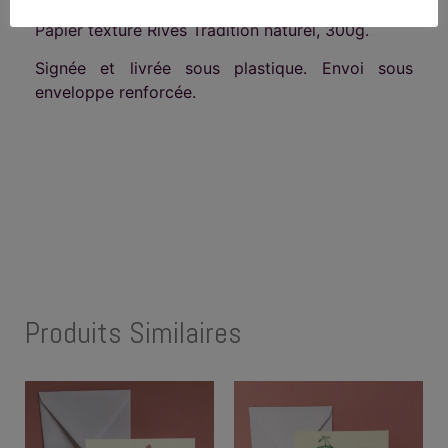
Papier texturé Rives Tradition naturel, 300g.
Signée et livrée sous plastique. Envoi sous
enveloppe renforcée.
Produits Similaires