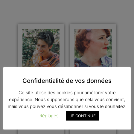
Confidentialité de vos données
Ce site utilise des cookies pour améliorer votre
Carré de
Carré de
expérience. Nous supposerons que cela vous convient,
soie
soie Le
mais vous pouvez vous désabonner si vous le souhaitez.
L’Oiseau
Fraisier
Réglages
JE CONTINUE
€
130,00
€
130,00